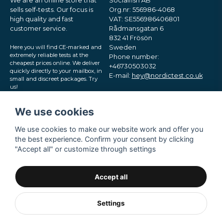
We are an online store that
Socialfish AB
sells self-tests. Our focus is
Org.nr: 556986-4068
high quality and fast
VAT: SE556986406801
customer service.
Rådmansgatan 6
832 41 Frösön
Here you will find CE-marked and
Sweden
extremely reliable tests at the
Phone number:
cheapest prices online. We deliver
+46730503032
quickly directly to your mailbox, in
E-mail:
hey@nordictest.co.uk
small and discreet packages. Try
us!
Opening hours:
Mon-Fri 10 am - 5 pm (CET)
We use cookies
We use cookies to make our website work and offer you
the best experience. Confirm your consent by clicking
"Accept all" or customize through settings
Accept all
Settings