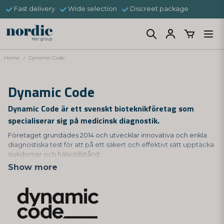
Fast delivery
Wide selection
Discreet package
Home
Dynamic Code
Dynamic Code
Dynamic Code är ett svenskt bioteknikföretag som
specialiserar sig på medicinsk diagnostik.
Företaget grundades 2014 och utvecklar innovativa och enkla
diagnostiska test för att på ett säkert och effektivt sätt upptäcka
sjukdomar och hälsotillstånd.
Show more
Dynamic Code tillverkar bland annat hemtester för COVID-19,
men erbjuder också andra typer av hemtester som DNA-tester
för att undersöka genetisk risk för olika sjukdomar, och
hälsotester för att mäta bl.a. vitamin- och mineralnivåer. Deras
tester är CE-märkta och godkända av svenska
Läkemedelsverket.