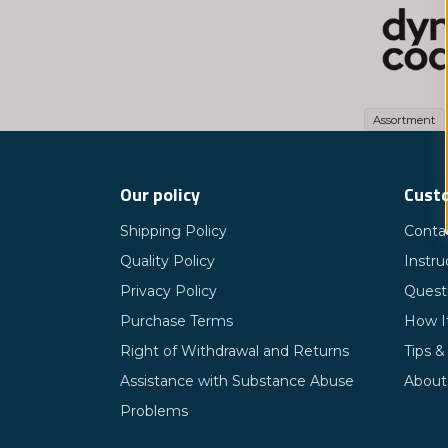
och miner
Företagets
bidra till
och att bi
Assortment
klimatkomp
Our policy
Custo
Shipping Policy
Conta
Quality Policy
Instru
Privacy Policy
Quest
Purchase Terms
How I
Right of Withdrawal and Returns
Tips &
Assistance with Substance Abuse
About
Problems