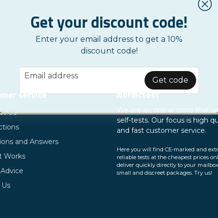
alnivåer. Deras tester är CE-märkta och godkända av sv
Get your discount code!
 syfte är att göra medicinsk diagnostik mer tillgänglig
Enter your email address to get a 10%
 ökad hälsa och välbefinnande. Dynamic Code arbetar ock
discount code!
dra till en hållbar utveckling genom att använda återvi
Google SV
ensation för sina utsläpp.
email
Email address
Get code
mer service
Nordictest
We are an online store that se
ct Us
self-tests. Our focus is high qu
ctions
and fast customer service.
ions and Answers
Here you will find CE-marked and ext
t Works
reliable tests at the cheapest prices on
deliver quickly directly to your mailbox
 Advice
small and discreet packages. Try us!
 Us