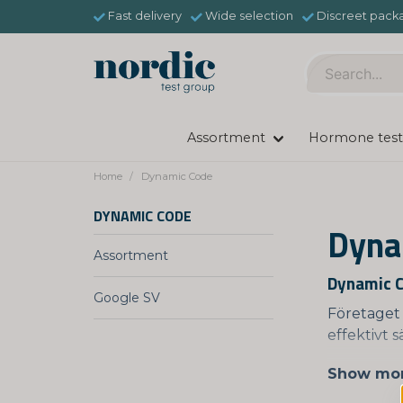
Fast delivery
Wide selection
Discreet pack
Assortment
Hormone test
Home
Dynamic Code
DYNAMIC CODE
Dyna
Assortment
Dynamic C
Google SV
Företaget 
effektivt 
Show mo
Dynamic C
som DNA-te