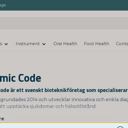
age
s
Instrument
Oral Health
Foot Health
Conta
mic Code
ode är ett svenskt bioteknikföretag som specialiserar
grundades 2014 och utvecklar innovativa och enkla diagno
sätt upptäcka sjukdomar och hälsotillstånd.
re
ode tillverkar bland annat hemtester för COVID-19, men
ster för att undersöka genetisk risk för olika sjukdomar, 