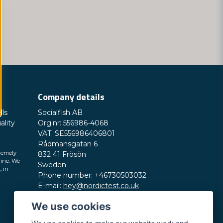
enska Läkemedelsverket.
 och enklare för allmänheten, och därigenom
så aktivt med att minska sin miljöpåverkan
nningsbara material och erbjuda
Company details
lls
Socialfish AB
ality
Org.nr: 556986-4068
VAT: SE556986406801
Rådmansgatan 6
remely
832 41 Frösön
line. We
Sweden
, in
Phone number: +46730503032
E-mail:
hey@nordictest.co.uk
We use cookies
Opening hours:
Mon-Fri 10 am - 5 pm (CET)