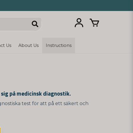
ct Us
About Us
Instructions
 sig på medicinsk diagnostik.
stiska test för att på ett säkert och
 erbjuder också andra typer av hemtester
och hälsotester för att mäta bl.a. vitamin-