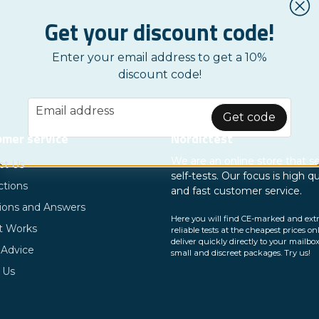
alnivåer. Deras tester är CE-märkta och godkända av sv
Get your discount code!
 syfte är att göra medicinsk diagnostik mer tillgänglig
Enter your email address to get a 10%
 ökad hälsa och välbefinnande. Dynamic Code arbetar ock
discount code!
dra till en hållbar utveckling genom att använda återvi
Google SV
ensation för sina utsläpp.
email
Email address
Get code
mer service
Nordictest
We are an online store that se
ct Us
self-tests. Our focus is high qu
ctions
and fast customer service.
ions and Answers
Here you will find CE-marked and ext
t Works
reliable tests at the cheapest prices on
deliver quickly directly to your mailbox
 Advice
small and discreet packages. Try us!
 Us