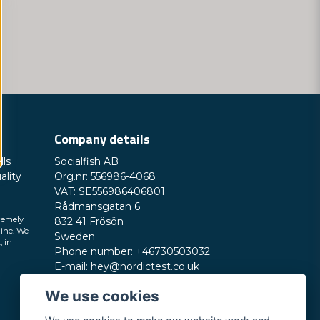
enska Läkemedelsverket.
 och enklare för allmänheten, och därigenom
så aktivt med att minska sin miljöpåverkan
nningsbara material och erbjuda
Company details
lls
Socialfish AB
ality
Org.nr: 556986-4068
VAT: SE556986406801
Rådmansgatan 6
remely
832 41 Frösön
line. We
Sweden
, in
Phone number: +46730503032
E-mail:
hey@nordictest.co.uk
We use cookies
Opening hours:
Mon-Fri 10 am - 5 pm (CET)