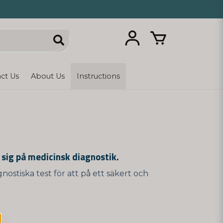
ct Us
About Us
Instructions
 sig på medicinsk diagnostik.
stiska test för att på ett säkert och
 erbjuder också andra typer av hemtester
och hälsotester för att mäta bl.a. vitamin-