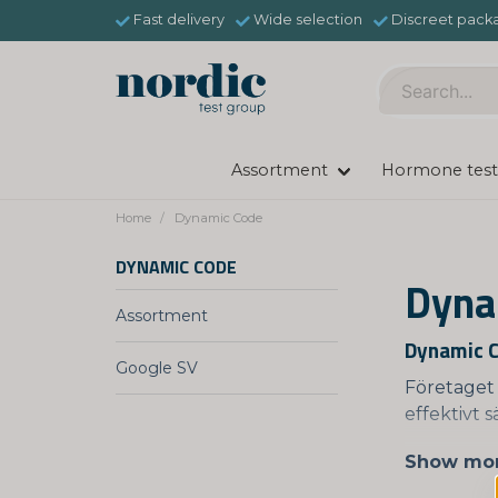
Fast delivery
Wide selection
Discreet pack
Assortment
Hormone test
Home
Dynamic Code
DYNAMIC CODE
Dyna
Assortment
Dynamic C
Google SV
Företaget 
effektivt 
Show mo
Dynamic C
som DNA-te