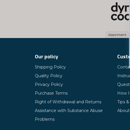
och miner
Företagets
bidra till
och att bi
Assortment
klimatkomp
Our policy
Custo
Shipping Policy
Conta
Quality Policy
Instru
Privacy Policy
Quest
Purchase Terms
How I
Right of Withdrawal and Returns
Tips &
Assistance with Substance Abuse
About
Problems