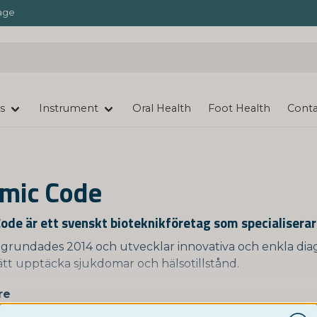
age
s
Instrument
Oral Health
Foot Health
Conta
mic Code
ode är ett svenskt bioteknikföretag som specialiserar
grundades 2014 och utvecklar innovativa och enkla diagno
sätt upptäcka sjukdomar och hälsotillstånd.
re
ode tillverkar bland annat hemtester för COVID-19, men
ster för att undersöka genetisk risk för olika sjukdomar, 