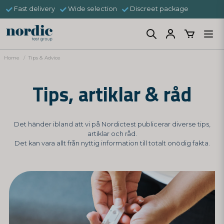
Fast delivery
Wide selection
Discreet package
Home
Tips & Advice
Tips, artiklar & råd
Det händer ibland att vi på Nordictest publicerar diverse tips,
artiklar och råd.
Det kan vara allt från nyttig information till totalt onödig fakta.