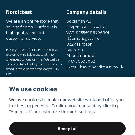
Nordictest
Company details
We are an online store that
Socialfish AB
sells self-tests. Our focus is
Org.nr: 556986-4068
high quality and fast
VAT: SE556986406801
customer service.
Rådmansgatan 6
832 41 Frösön
Here you will find CE-marked and
Sweden
extremely reliable tests at the
Phone number:
cheapest prices online. We deliver
+46730503032
quickly directly to your mailbox, in
E-mail:
hey@nordictest.co.uk
small and discreet packages. Try
us!
Opening hours:
Mon-Fri 10 am - 5 pm (CET)
We use cookies
We use cookies to make our website work and offer you
the best experience. Confirm your consent by clicking
"Accept all" or customize through settings
Accept all