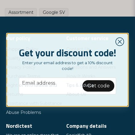
Företagets syfte är att göra medicinsk diagnostik mer tillgänglig
Assortment
Google SV
och enklare för allmänheten, och därigenom bidra till ökad hälsa
och välbefinnande. Dynamic Code arbetar också aktivt med att
minska sin miljöpåverkan och att bidra till en hållbar utveckling
genom att använda återvinningsbara material och erbjuda
Our policy
Customer service
klimatkompensation för sina utsläpp.
Get your discount code!
Shipping Policy
Contact Us
Quality Policy
Instructions
Enter your email address to get a 10% discount
Privacy Policy
Questions and Answers
code!
Purchase Terms
How It Works
email
Email address
Right of Withdrawal and
Tips & Advice
Get code
Returns
About Us
Assistance with Substance
Abuse Problems
Nordictest
Company details