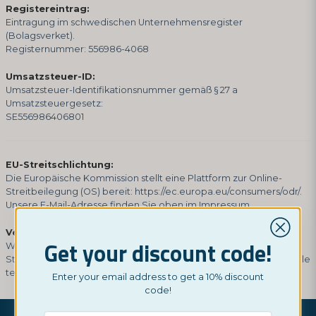
Registereintrag:
Eintragung im schwedischen Unternehmensregister
(Bolagsverket).
Registernummer: 556986-4068
Umsatzsteuer-ID:
Umsatzsteuer-Identifikationsnummer gemäß § 27 a
Umsatzsteuergesetz:
SE556986406801
EU-Streitschlichtung:
Die Europäische Kommission stellt eine Plattform zur Online-
Streitbeilegung (OS) bereit:
https://ec.europa.eu/consumers/odr/
.
Unsere E-Mail-Adresse finden Sie oben im Impressum.
Verbraucherstreitbeilegung/Universalschlichtungsstelle:
Get your discount code!
Wir sind nicht bereit oder verpflichtet, an
Streitbeilegungsverfahren vor einer Verbraucherschlichtungsstelle
teilzunehmen.
Enter your email address to get a 10% discount
code!