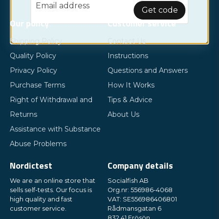
email
Email address
Get code
Our policy
Customer service
Shipping Policy
Contact Us
Quality Policy
Instructions
Privacy Policy
Questions and Answers
Purchase Terms
How It Works
Right of Withdrawal and
Tips & Advice
Returns
About Us
Assistance with Substance
Abuse Problems
Nordictest
Company details
We are an online store that
Socialfish AB
sells self-tests. Our focus is
Org.nr: 556986-4068
high quality and fast
VAT: SE556986406801
customer service.
Rådmansgatan 6
832 41 Frösön