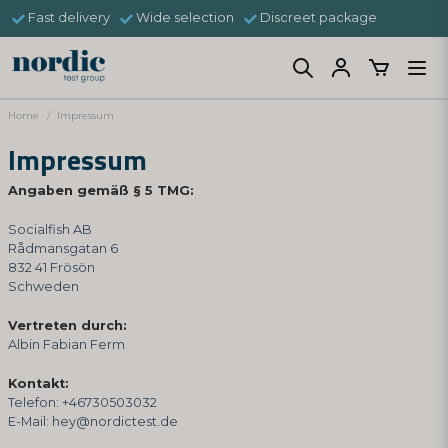
Fast delivery
Wide selection
Discreet package
Home
Impressum
Impressum
Angaben gemäß § 5 TMG:
Socialfish AB
Rådmansgatan 6
832 41 Frösön
Schweden
Vertreten durch:
Albin Fabian Ferm
Kontakt:
Telefon: +46730503032
E-Mail:
hey@nordictest.de