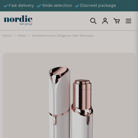
Fast delivery
Wide selection
Discreet package
Home
Other
Ansiktstrimmer Elegance Hair Remover