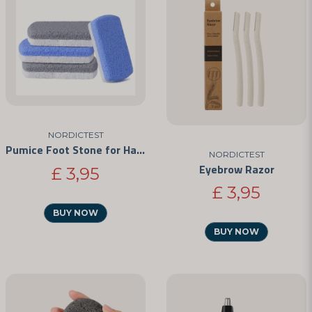
email
Email address
Yes, you can publish my question
NORDICTEST
Pumice Foot Stone for Hard Skin and Calluses
NORDICTEST
Eyebrow Razor
£ 3,95
£ 3,95
Send question
BUY NOW
BUY NOW