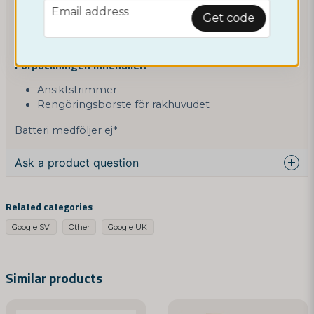
email
Email address
torr hud och gör små cirkulerande rörelser. Obs!
Get code
Rakhuvudet kan bli varmt vid längre användning, vilket
är normalt.
Förpackningen innehåller:
Ansiktstrimmer
Rengöringsborste för rakhuvudet
Batteri medföljer ej*
Ask a product question
question
Ask us something about this product...
Related categories
Google SV
Other
Google UK
name
Name
Similar products